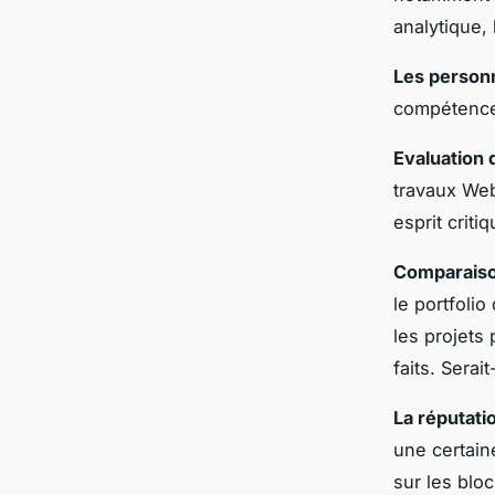
analytique, 
Les personn
compétence
Evaluation 
travaux Web
esprit criti
Comparaison
le portfoli
les projets 
faits. Serai
La réputati
une certain
sur les blo