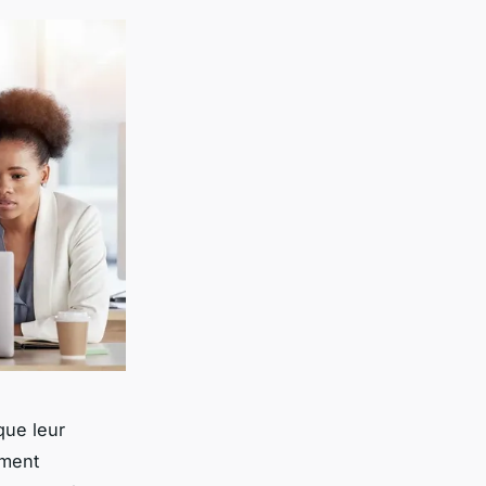
que leur
mment