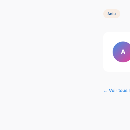
Actu
A
← Voir tous l