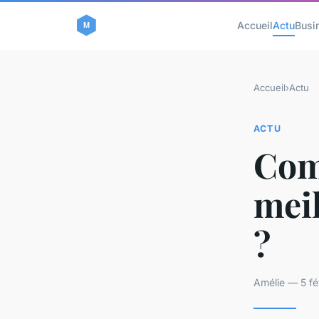
Accueil
Actu
Busi
Accueil
›
Actu
ACTU
Com
meil
?
Amélie — 5 fé