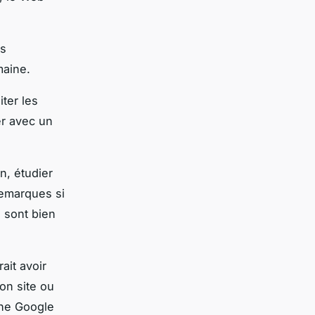
es
maine.
iter les
er avec un
n, étudier
remarques si
s sont bien
ait avoir
on site ou
che Google