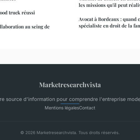
les missions qu'il peut réali
food truck réussi
Avocat à Bordeaux : quand c
spécialiste en droit de la fa
llaboration au seing de
Marketresearchvista
re source d'information pour comprendre l'entreprise mod
Mentions légales
Contact
© 2026 Marketresearchvista. Tous droits réservés.