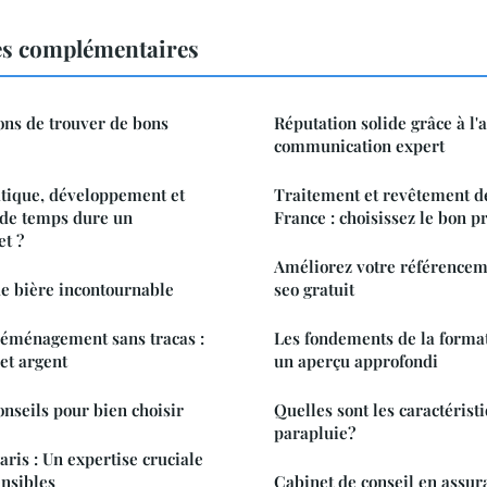
es complémentaires
ons de trouver de bons
Réputation solide grâce à l'
communication expert
tique, développement et
Traitement et revêtement d
 de temps dure un
France : choisissez le bon p
t ?
Améliorez votre référencem
e bière incontournable
seo gratuit
déménagement sans tracas :
Les fondements de la format
et argent
un aperçu approfondi
onseils pour bien choisir
Quelles sont les caractérist
parapluie?
aris : Un expertise cruciale
ensibles
Cabinet de conseil en assura