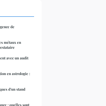
agence de
es métaux en
restataire
ent avec un audit
ion en astrologie :
iques d'un stand
nce : quelles sont