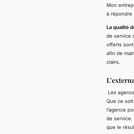
Mon entrepr
à répondre à
La qualité d
de service 
offerts son
afin de main
clairs.
L’externa
Les agences
Que ce soit
l’agence por
de service.
que le résul