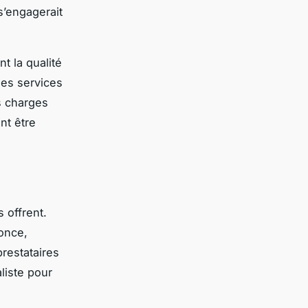
s’engagerait
t la qualité
les services
s charges
nt être
 offrent.
nonce,
prestataires
liste pour