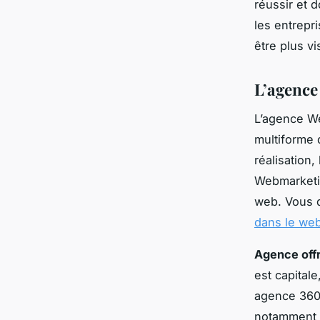
réussir et d
les entrepr
être plus vi
L’agenc
L’agence We
multiforme 
réalisation
Webmarketin
web. Vous d
dans le we
Agence offr
est capital
agence 360 
notamment l