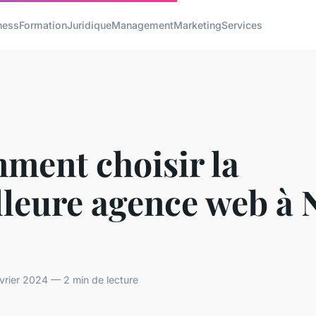
ness
Formation
Juridique
Management
Marketing
Services
ment choisir la
leure agence web à 
vrier 2024 — 2 min de lecture