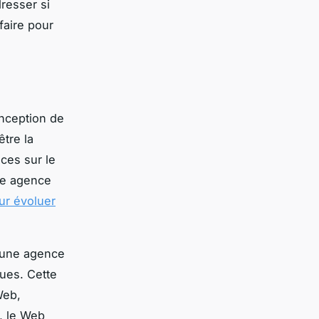
dresser si
faire pour
onception de
tre la
ices sur le
une agence
ur évoluer
d’une agence
ques. Cette
Web,
, le Web