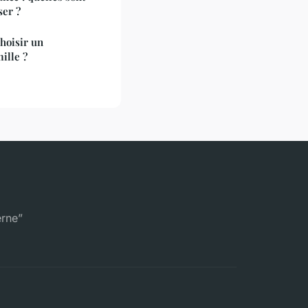
ser ?
hoisir un
mille ?
erne”