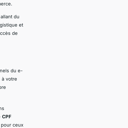
merce.
allant du
ogistique et
uccès de
nnels du e-
 à votre
pre
ns
e
CPF
e pour ceux