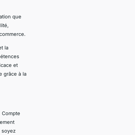
mation que
ité,
-commerce.
t la
pétences
icace et
e grâce à la
e Compte
nement
s soyez