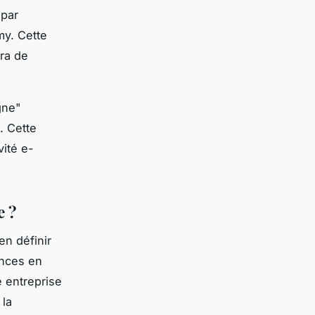
 par
y. Cette
ra de
gne"
. Cette
vité e-
e ?
en définir
ences en
e entreprise
 la