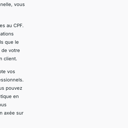
nelle, vous
.
les au CPF.
mations
s que le
n de votre
 client.
pte vos
essionnels.
ous pouvez
utique en
ous
on axée sur