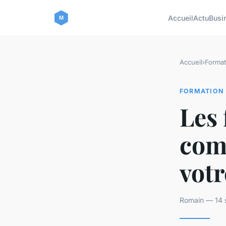
Accueil
Actu
Busi
Accueil
›
Format
FORMATION
Les 
com
votr
Romain — 14 