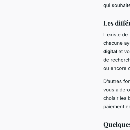
qui souhait
Les diff
Il existe d
chacune aya
digital
et vo
de recherch
ou encore c
D’autres fo
vous aider
choisir les
paiement en
Quelques