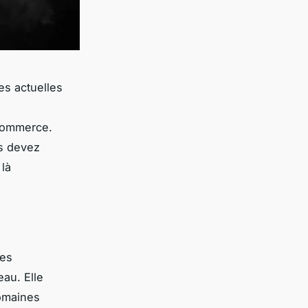
ces actuelles
-commerce.
us devez
là
les
eau. Elle
omaines