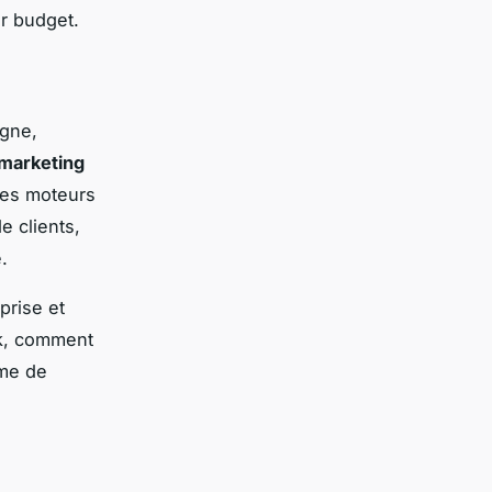
r budget.
igne,
marketing
les moteurs
e clients,
.
prise et
ck, comment
ème de